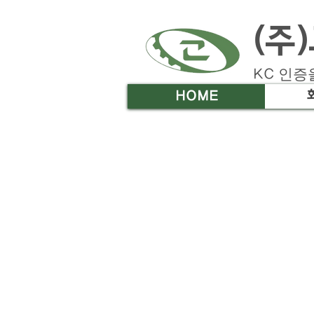
(주
인증
​KC
HOME